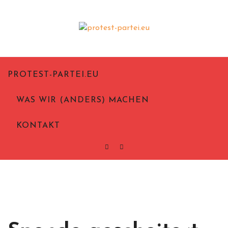
Skip
to
content
Politik aus Notwehr
Protest-Partei.eu
PROTEST-PARTEI.EU
WAS WIR (ANDERS) MACHEN
KONTAKT